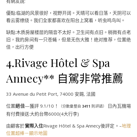
有網友說:
優點:临湖的风景很好，视野开阔。天晴可以看日落，天阴可以
看云雾缭绕。我们全家都喜欢在阳台上窝着，听虫鸣鸟叫。
缺點:木质房屋楼层的隔音不太好。卫生间有点旧。稍微有点老
旧，我的房间有一只苍蝇，但是无伤大雅！绝对推荐，位置绝
佳，出行方便
4.Rivage Hôtel & Spa
Annecy** 自駕非常推薦
33 Avenue du Petit Port, 74000 安錫, 法國
位置
絕佳
—獲評 9.1/10！
日內瓦機場
（分數彙整自
3411
則評語）
有付費接送:大約台幣6000(4大行李)
由顧客於
實際入住
Rivage Hôtel & Spa Annecy後評定。–
地理
位置超棒－顯示地圖