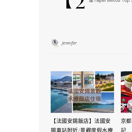
Jennifer
【法國安錫飯店】法國安
京都
錫車站附近/景觀度假水療
記