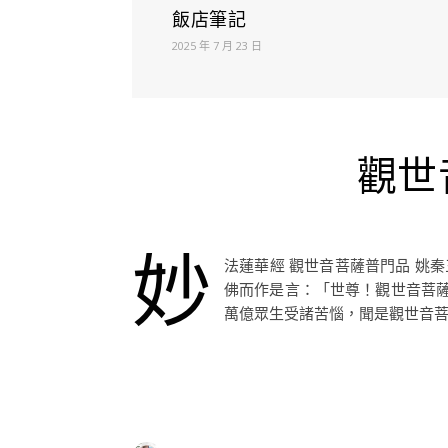
飯店筆記
2025 年 7 月 23 日
觀世
妙
法蓮華經 觀世音菩薩普門品 姚
佛而作是言：「世尊！觀世音菩
萬億眾生受諸苦惱，聞是觀世音菩薩