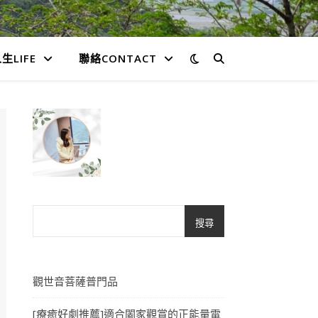
生LIFE
聯絡CONTACT
搜尋
觀世音菩薩普門品
[療癒好劇推薦]適合闔家觀賞的正能量電