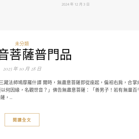
2024 年 12 月 3 日
未分類
音菩薩普門品
2025 年 10 月 28 日
秦三藏法師鳩摩羅什譯 爾時，無盡意菩薩即從座起，偏袒右肩，合掌
薩以何因緣，名觀世音？」佛告無盡意菩薩：「善男子！若有無量百
，...
閱讀全文