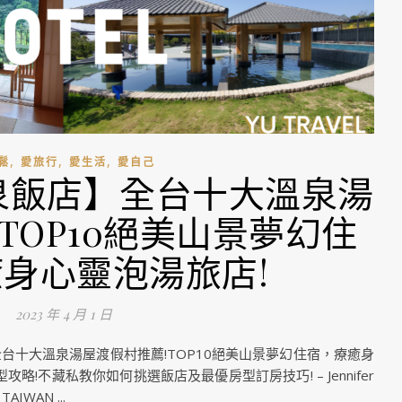
,
,
,
鬆
愛旅行
愛生活
愛自己
溫泉飯店】全台十大溫泉湯
TOP10絕美山景夢幻住
身心靈泡湯旅店!
2023 年 4 月 1 日
全台十大溫泉湯屋渡假村推薦!TOP10絕美山景夢幻住宿，療癒身
攻略!不藏私教你如何挑選飯店及最優房型訂房技巧! – Jennifer
IWAN ...