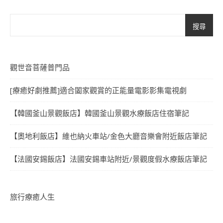
搜尋
觀世音菩薩普門品
[療癒好劇推薦]適合闔家觀賞的正能量電影影集電視劇
【韓國釜山景觀飯店】韓國釜山景觀水療飯店住宿筆記
【奧地利飯店】維也納火車站/金色大廳音樂會附近飯店筆記
【法國安錫飯店】法國安錫車站附近/景觀度假水療飯店筆記
旅行療癒人生