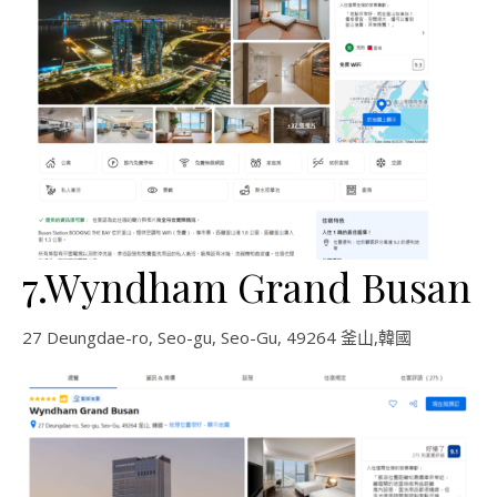
7.Wyndham Grand Busan
27 Deungdae-ro, Seo-gu, Seo-Gu, 49264 釜山,韓國