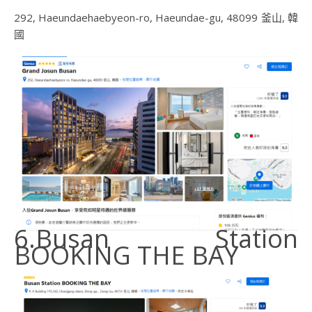
292, Haeundaehaebyeon-ro, Haeundae-gu, 48099 釜山, 韓
國
6.Busan Station
BOOKING THE BAY