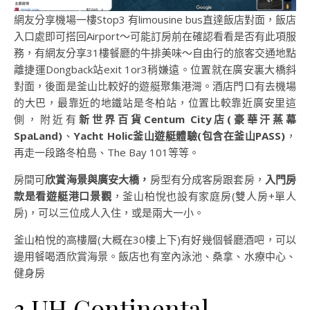
網友分享機場一樓Stop3 有limousine bus直達飯店對面，飯店
入口處即可搭回Airport～可能訂房前在確認看看是否有此項服
務，有網友分享31樓餐廳的牛排美味～自由行的旅客交通地點
離捷運Dongback站exit 1or3稍嫌遠。位置就在廣安裏大橋斜
對面，後面是釜山比較好的遊艇聚集港灣。酒店門口有去機場
的大巴，最靠近的地鐵站是冬柏站，位置比較靠近廣安里這
側，附近有
新世界百貨Centum City店(豪華汗蒸幕
SpaLand)
、
Yacht Holic釜山遊艇體驗(包含在釜山PASS)
，
再走一段路冬柏島、The Bay 101等等。
房間可
欣賞海景與廣安大橋，
房型有分成客房跟套房，
入門房
款是看遊艇港口景觀
，釜山柏悅也設有家庭房(雙人房+單人
房)，可以三位成人入住，或是兩大一小。
釜山柏悅的高樓層(大概在30樓上下)有好幾個餐廳酒吧，可以
邊用餐喝酒欣賞海景。飯店也有室內泳池、桑拿、水療中心、
健身房
3.UH Continental