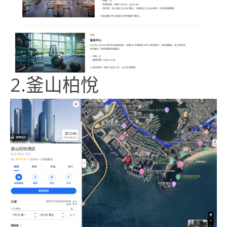
2.釜山柏悅