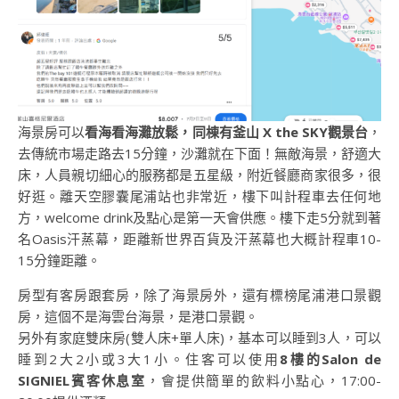
海景房可以
看海看海灘放鬆，同棟有釜山 X the SKY觀景台
，
去傳統市場走路去15分鐘，沙灘就在下面！無敵海景，舒適大
床，人員親切細心的服務都是五星級，附近餐廳商家很多，很
好逛。離天空膠囊尾浦站也非常近，樓下叫計程車去任何地
方，welcome drink及點心是第一天會供應。樓下走5分就到著
名Oasis汗蒸幕，距離新世界百貨及汗蒸幕也大概計程車10-
15分鐘距離。
房型有客房跟套房，除了海景房外，還有標榜尾浦港口景觀
房，這個不是海雲台海景，是港口景觀。
另外有家庭雙床房(雙人床+單人床)，基本可以睡到3人，可以
睡到2大2小或3大1小。住客可以使用
8樓的Salon de
SIGNIEL賓客休息室
，會提供簡單的飲料小點心，17:00-