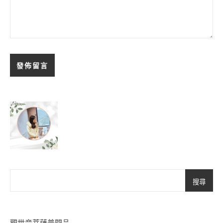
搜尋
觀世音菩薩普門品