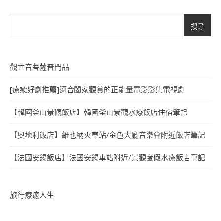
搜尋
觀世音菩薩普門品
[療癒好劇推薦]適合闔家觀賞的正能量電影影集電視劇
【韓國釜山景觀飯店】韓國釜山景觀水療飯店住宿筆記
【奧地利飯店】維也納火車站/金色大廳音樂會附近飯店筆記
【法國安錫飯店】法國安錫車站附近/景觀度假水療飯店筆記
旅行療癒人生