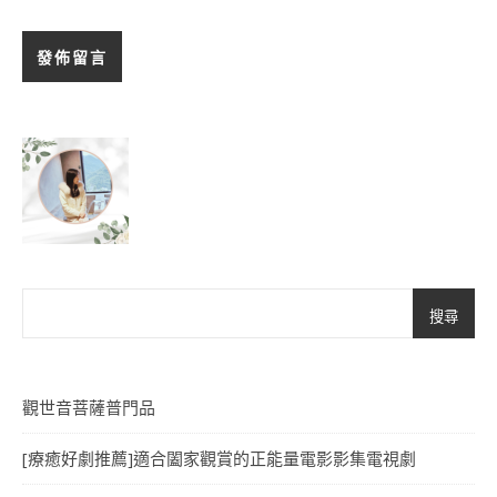
搜尋
觀世音菩薩普門品
[療癒好劇推薦]適合闔家觀賞的正能量電影影集電視劇