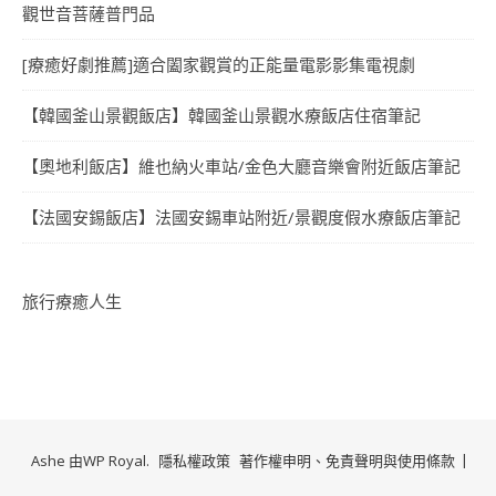
觀世音菩薩普門品
[療癒好劇推薦]適合闔家觀賞的正能量電影影集電視劇
【韓國釜山景觀飯店】韓國釜山景觀水療飯店住宿筆記
【奧地利飯店】維也納火車站/金色大廳音樂會附近飯店筆記
【法國安錫飯店】法國安錫車站附近/景觀度假水療飯店筆記
旅行療癒人生
Ashe 由
WP Royal
.
隱私權政策
著作權申明、免責聲明與使用條款