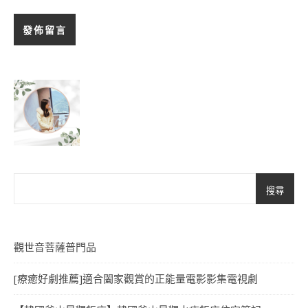
搜尋
觀世音菩薩普門品
[療癒好劇推薦]適合闔家觀賞的正能量電影影集電視劇