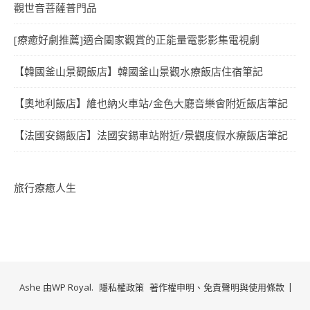
觀世音菩薩普門品
[療癒好劇推薦]適合闔家觀賞的正能量電影影集電視劇
【韓國釜山景觀飯店】韓國釜山景觀水療飯店住宿筆記
【奧地利飯店】維也納火車站/金色大廳音樂會附近飯店筆記
【法國安錫飯店】法國安錫車站附近/景觀度假水療飯店筆記
旅行療癒人生
Ashe 由
WP Royal
.
隱私權政策
著作權申明、免責聲明與使用條款