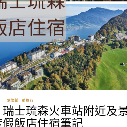
,
愛放鬆
愛旅行
】瑞士琉森火車站附近及
度假飯店住宿筆記