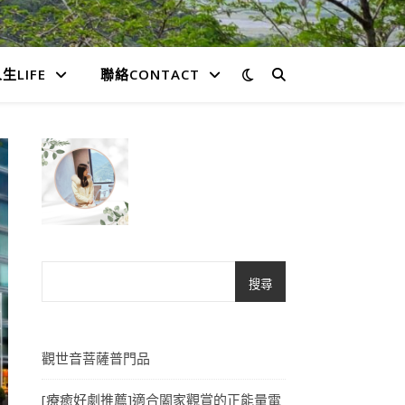
生LIFE
聯絡CONTACT
搜尋
觀世音菩薩普門品
[療癒好劇推薦]適合闔家觀賞的正能量電