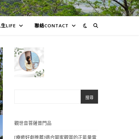
生LIFE
聯絡CONTACT
搜尋
觀世音菩薩普門品
[療癒好劇推薦]適合闔家觀賞的正能量電