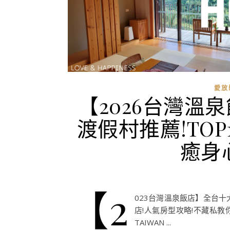
愛放
【2026台灣溫
渡假村推薦!TO
癒身
【2
023台灣溫泉飯店】全台十
店!人氣房型攻略!不藏私教你如
TAIWAN ...