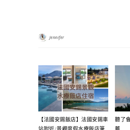
Jennifer
【法國安錫飯店】法國安錫車
聽了
站附近/景觀度假水療飯店筆
薦