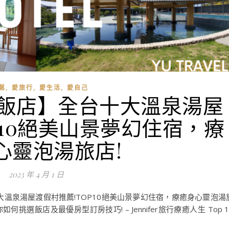
,
,
,
鬆
愛旅行
愛生活
愛自己
泉飯店】全台十大溫泉湯屋
P10絕美山景夢幻住宿，療
心靈泡湯旅店!
2023 年 4 月 1 日
大溫泉湯屋渡假村推薦!TOP10絕美山景夢幻住宿，療癒身心靈泡湯
何挑選飯店及最優房型訂房技巧! – Jennifer旅行療癒人生 Top 1