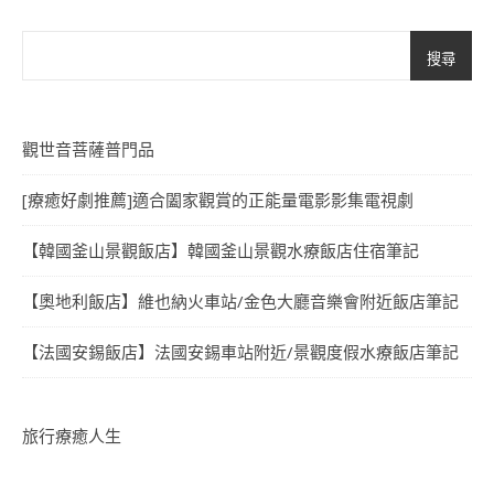
搜尋
觀世音菩薩普門品
[療癒好劇推薦]適合闔家觀賞的正能量電影影集電視劇
【韓國釜山景觀飯店】韓國釜山景觀水療飯店住宿筆記
【奧地利飯店】維也納火車站/金色大廳音樂會附近飯店筆記
【法國安錫飯店】法國安錫車站附近/景觀度假水療飯店筆記
旅行療癒人生