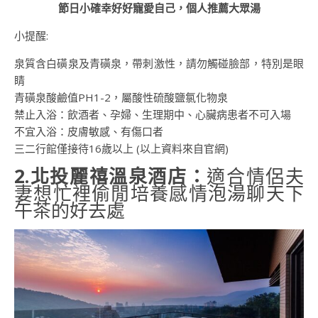
節日小確幸好好寵愛自己，個人推薦大眾湯
小提醒:
泉質含白磺泉及青磺泉，帶刺激性，請勿觸碰臉部，特別是眼
睛
青磺泉酸鹼值PH1-2，屬酸性硫酸鹽氯化物泉
禁止入浴：飲酒者、孕婦、生理期中、心臟病患者不可入場
不宜入浴：皮膚敏感、有傷口者
三二行館僅接待16歲以上 (以上資料來自官網)
2.北投麗禧溫泉酒店：
適合情侶夫
妻想忙裡偷閒培養感情泡湯聊天下
午茶的好去處