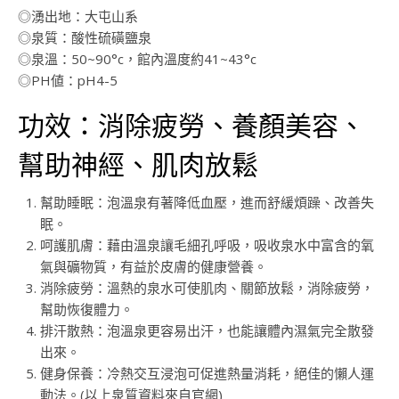
◎湧出地：大屯山系
◎泉質：酸性硫磺鹽泉
◎泉溫：50~90°c，館內溫度約41~43°c
◎PH値：pH4-5
功效：消除疲勞、養顏美容、
幫助神經、肌肉放鬆
幫助睡眠：泡溫泉有著降低血壓，進而舒緩煩躁、改善失
眠。
呵護肌膚：藉由溫泉讓毛細孔呼吸，吸收泉水中富含的氧
氣與礦物質，有益於皮膚的健康營養。
消除疲勞：溫熱的泉水可使肌肉、關節放鬆，消除疲勞，
幫助恢復體力。
排汗散熱：泡溫泉更容易出汗，也能讓體內濕氣完全散發
出來。
健身保養：冷熱交互浸泡可促進熱量消耗，絕佳的懶人運
動法。(以上泉質資料來自官網)