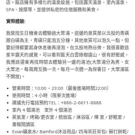
店。飯店擁有多樣化的溫泉設施，包括露天溫泉、室內溫泉、
SPA、按摩等，並提供私密的住宿服務和美食。
實際體驗:
我是找生日機會去體驗過大眾湯，這邊的泉質是以北投的青磺
跟白磺為主，青磺只能泡五分鐘，其他泉質可以泡久一點，但
要記得都要起身休息後再浸泡，在北投地熱谷旁，我很喜歡這
家半露天的感覺，可以看到藍天白雲綠樹遠山，很有舒壓感，
我應該還會再找時間去體驗另一邊的湯池(大眾湯分為男、女
大眾池，每兩周互換一次。每月一次週一為保養日，大眾湯區
不開放)。
營業時間：10:00 ~ 23:00（最後進場時間22:00）
使用時間：4 小時（限單次進場）
建議先行電話預約TEL：+886-2-6611-8888
室內 4 個湯池 室外 4 個湯池
蒸氣室 / 烤箱/更衣室 / 梳妝區 / 淋浴區 / 禪 室 / 舒眠室 /
書報閱讀區
Evian礦泉水/ Bamford沐浴用品/ 四海茶莊茶包/ 蘇打餅乾/