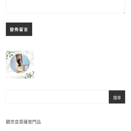
搜尋
觀世音菩薩普門品