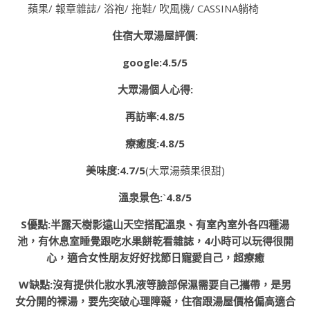
蘋果/ 報章雜誌/ 浴袍/ 拖鞋/ 吹風機/ CASSINA躺椅
住宿大眾湯屋評價:
google:4.5/5
大眾湯個人心得:
再訪率:4.8/5
療癒度:4.8/5
美味度:4.7/5
(大眾湯蘋果很甜)
溫泉景色:ˋ4.8/5
S優點:半露天樹影遠山天空搭配溫泉、有室內室外各四種湯
池，有休息室睡覺跟吃水果餅乾看雜誌，4小時可以玩得很開
心，適合女性朋友好好找節日寵愛自己，超療癒
W缺點:沒有提供化妝水乳液等臉部保濕需要自己攜帶，是男
女分開的裸湯，要先突破心理障礙，住宿跟湯屋價格偏高適合