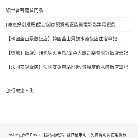
觀世音菩薩普門品
[療癒好劇推薦]適合闔家觀賞的正能量電影影集電視劇
【韓國釜山景觀飯店】韓國釜山景觀水療飯店住宿筆記
【奧地利飯店】維也納火車站/金色大廳音樂會附近飯店筆記
【法國安錫飯店】法國安錫車站附近/景觀度假水療飯店筆記
旅行療癒人生
Ashe 由
WP Royal
.
隱私權政策
著作權申明、免責聲明與使用條款