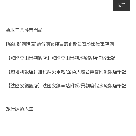
搜尋
觀世音菩薩普門品
[療癒好劇推薦]適合闔家觀賞的正能量電影影集電視劇
【韓國釜山景觀飯店】韓國釜山景觀水療飯店住宿筆記
【奧地利飯店】維也納火車站/金色大廳音樂會附近飯店筆記
【法國安錫飯店】法國安錫車站附近/景觀度假水療飯店筆記
旅行療癒人生