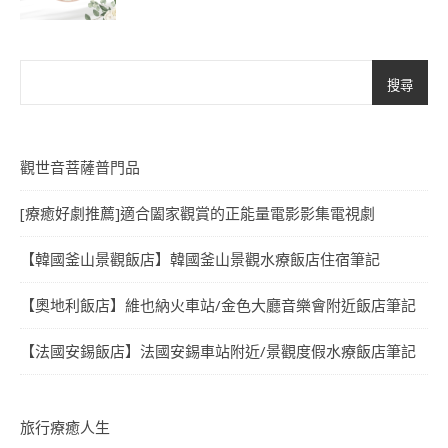
搜尋
觀世音菩薩普門品
[療癒好劇推薦]適合闔家觀賞的正能量電影影集電視劇
【韓國釜山景觀飯店】韓國釜山景觀水療飯店住宿筆記
【奧地利飯店】維也納火車站/金色大廳音樂會附近飯店筆記
【法國安錫飯店】法國安錫車站附近/景觀度假水療飯店筆記
旅行療癒人生