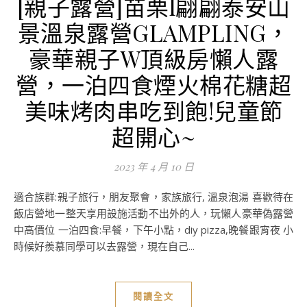
[親子露營]苗栗l翩翩泰安山
景溫泉露營GLAMPLING，
豪華親子W頂級房懶人露
營，一泊四食煙火棉花糖超
美味烤肉串吃到飽!兒童節
超開心~
2023 年 4 月 10 日
適合族群:親子旅行，朋友聚會，家族旅行, 溫泉泡湯 喜歡待在
飯店營地一整天享用設施活動不出外的人，玩懶人豪華偽露營
中高價位 一泊四食:早餐，下午小點，diy pizza,晚餐跟宵夜 小
時候好羨慕同學可以去露營，現在自己...
閱讀全文