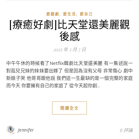
,
,
愛戲劇
愛生活
愛自己
[療癒好劇]比天堂還美麗觀
後感
2025 年 5 月 7 日
中午午休的時候看了Netflix韓劇比天堂還美麗 有一集述說一
對孤兒兄妹的妹妹要出嫁了 但是因為沒有父母 非常傷心 劇中
新娘子哭 他哥哥跟他說 我們這一生最缺的是一個完整的家庭
而今天 你要擁有自己的家庭了 從今天起你創...
閱讀全文
Jennifer
0 評論