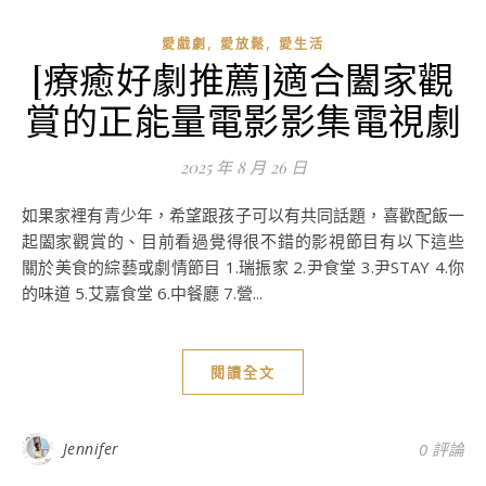
,
,
愛戲劇
愛放鬆
愛生活
[療癒好劇推薦]適合闔家觀
賞的正能量電影影集電視劇
2025 年 8 月 26 日
如果家裡有青少年，希望跟孩子可以有共同話題，喜歡配飯一
起闔家觀賞的、目前看過覺得很不錯的影視節目有以下這些
關於美食的綜藝或劇情節目 1.瑞振家 2.尹食堂 3.尹STAY 4.你
的味道 5.艾嘉食堂 6.中餐廳 7.營...
閱讀全文
Jennifer
0 評論