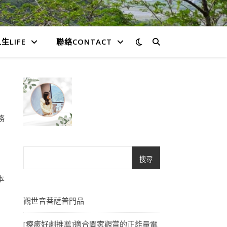
生LIFE
聯絡CONTACT
務
搜尋
本
觀世音菩薩普門品
[療癒好劇推薦]適合闔家觀賞的正能量電