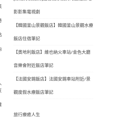
該
影影集電視劇
時
【韓國釜山景觀飯店】韓國釜山景觀水療
點
飯店住宿筆記
內
【奧地利飯店】維也納火車站/金色大廳
音樂會附近飯店筆記
【法國安錫飯店】法國安錫車站附近/景
人
反
觀度假水療飯店筆記
確
旅行療癒人生