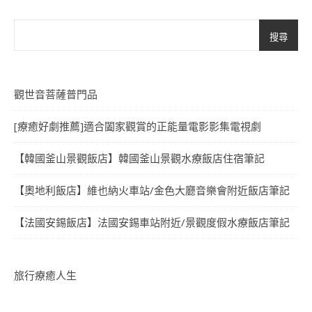
搜尋
觀世音菩薩普門品
[療癒好劇推薦]適合闔家觀賞的正能量電影影集電視劇
【韓國釜山景觀飯店】韓國釜山景觀水療飯店住宿筆記
【奧地利飯店】維也納火車站/金色大廳音樂會附近飯店筆記
【法國安錫飯店】法國安錫車站附近/景觀度假水療飯店筆記
旅行療癒人生