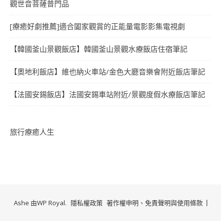
觀世音菩薩普門品
[療癒好劇推薦]適合闔家觀賞的正能量電影影集電視劇
【韓國釜山景觀飯店】韓國釜山景觀水療飯店住宿筆記
【奧地利飯店】維也納火車站/金色大廳音樂會附近飯店筆記
【法國安錫飯店】法國安錫車站附近/景觀度假水療飯店筆記
旅行療癒人生
Ashe 由
WP Royal
.
隱私權政策
著作權申明、免責聲明與使用條款