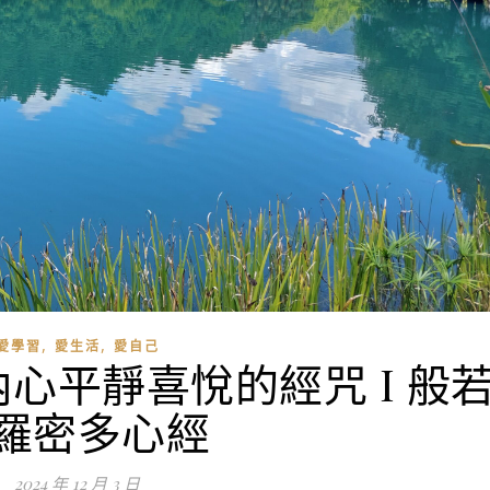
,
,
愛學習
愛生活
愛自己
心平靜喜悅的經咒 I 般
羅密多心經
2024 年 12 月 3 日