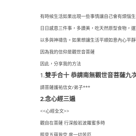
有時候生活如果出現一些事情讓自己會有煩惱生
日日感恩三件事，多讚美，吃天然原型食物，運
以多與神禱告。如果想讓生活平順如意內心平靜
因為我的信仰是觀世音菩薩
因此，分享我的方法
1.
雙手合十 恭請南無觀世音菩薩九
請菩薩護祐信女/弟子***
2.念心經三遍
<<心經全文>>
觀自在菩薩 行深般若波羅蜜多時
照見五蘊皆空 度一切苦厄