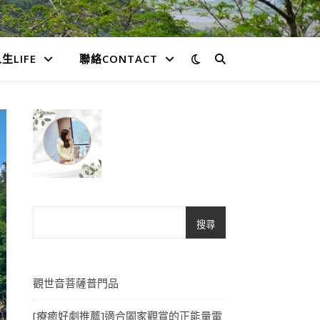
生LIFE
聯絡CONTACT
搜尋
觀世音菩薩普門品
[療癒好劇推薦]適合闔家觀賞的正能量電