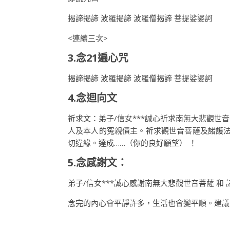
揭諦揭諦 波羅揭諦 波羅僧揭諦 菩提娑婆訶
<連續三次>
3.念21遍心咒
揭諦揭諦 波羅揭諦 波羅僧揭諦 菩提娑婆訶
4.念迴向文
祈求文：弟子/信女***誠心祈求南無大悲觀世音
人及本人的冤親債主。祈求觀世音菩薩及諸護
切違緣。達成……（你的良好願望） ！
5.念感謝文：
弟子/信女***誠心感謝南無大悲觀世音菩薩 和
念完的內心會平靜許多，生活也會變平順。建議