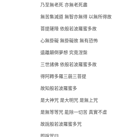
乃至無老死 亦無老死盡
無苦集滅道 無智亦無得 以無所得故
菩提薩陲 依般若波羅蜜多故
心無掛礙 無掛礙故 無有恐怖
遠離顛倒夢想 究竟涅槃
三世諸佛 依般若波羅蜜多故
得阿耨多羅三藐三菩提
故知般若波羅蜜多
是大神咒 是大明咒 是無上咒
是無等等咒 能除一切苦 真實不虛
故說般若波羅蜜多咒
即說咒曰