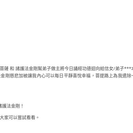
菩薩 和 諸護法金剛幫弟子做主將今日誦經功德迴向給信女/弟子***
法金剛慈悲加被讓我內心可以每日平靜喜悅幸福，菩提路上為我遣除
 諸護法金剛！
大家可以嘗試看看。