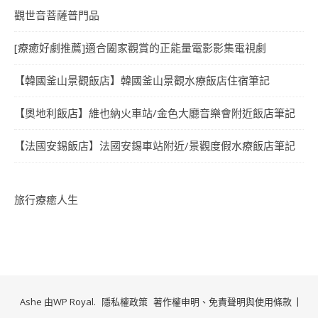
觀世音菩薩普門品
[療癒好劇推薦]適合闔家觀賞的正能量電影影集電視劇
【韓國釜山景觀飯店】韓國釜山景觀水療飯店住宿筆記
【奧地利飯店】維也納火車站/金色大廳音樂會附近飯店筆記
【法國安錫飯店】法國安錫車站附近/景觀度假水療飯店筆記
旅行療癒人生
Ashe 由
WP Royal
.
隱私權政策
著作權申明、免責聲明與使用條款