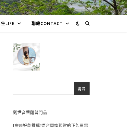
生LIFE
聯絡CONTACT
搜尋
觀世音菩薩普門品
[療癒好劇推薦]適合闔家觀賞的正能量電