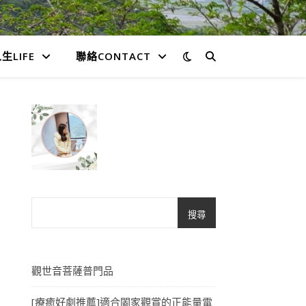
生LIFE
聯絡CONTACT
搜尋
觀世音菩薩普門品
[療癒好劇推薦]適合闔家觀賞的正能量電