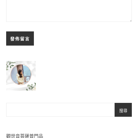
搜尋
觀世音菩薩普門品